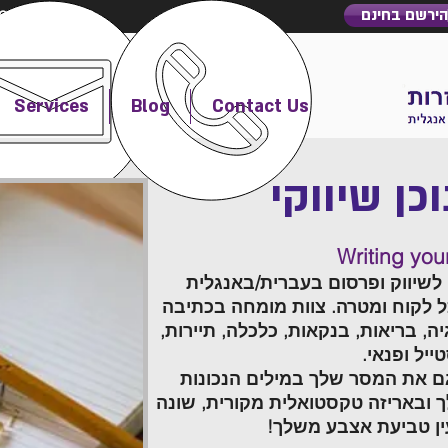
הירשם בחינם
050-2340218
Services
Blog
Contact Us
כן שיווקי
Writing your
כן לשיווק ופרסום בעברית/באנגלית
 לקוח ומטרה. צוות מומחה בכתיבה
יה, בריאות, בנקאות, כלכלה, תיירות,
טייל ופנאי.
ם את המסר שלך במילים הנכונות
ך ובאריזה טקסטואלית מקורית, שונה
מעין טביעת אצבע משלך!