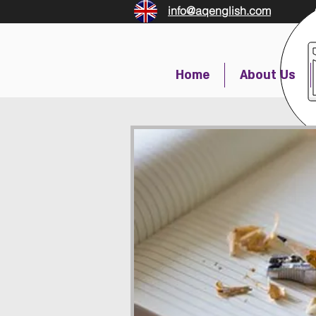
info@aqenglish.com
Home
About Us